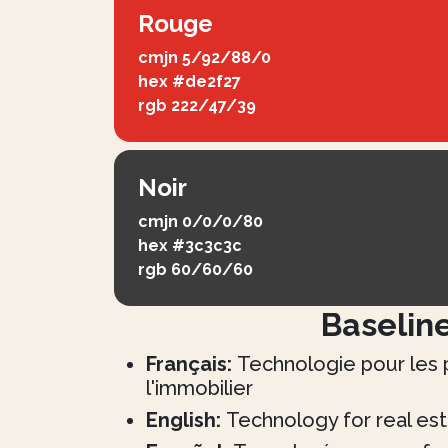
Rouge
cmjn
5/92/88/0
hex
#de2f27
rgb
222/47/39
Noir
cmjn
0/0/0/80
hex
#3c3c3c
rgb
60/60/60
Baselin
Français:
Technologie pour les 
l'immobilier
English:
Technology for real est