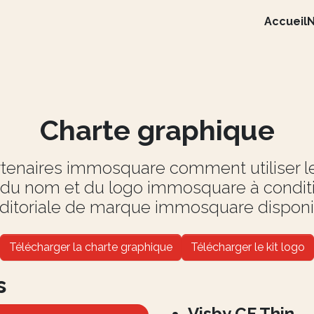
Accueil
N
Charte graphique
rtenaires immosquare comment utiliser 
du nom et du logo immosquare à conditi
ditoriale de marque immosquare disponi
Télécharger la charte graphique
Télécharger le kit logo
s
Visby CF Thin