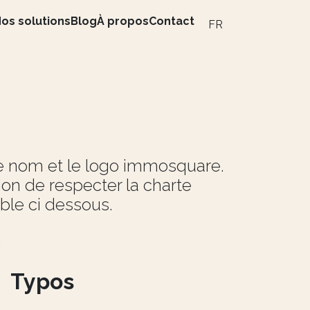
os solutions
Blog
À propos
Contact
FR
le nom et le logo immosquare.
on de respecter la charte
ble ci dessous.
Typos