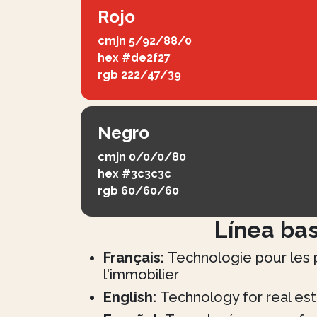
Rojo
cmjn
5/92/88/0
hex
#de2f27
rgb
222/47/39
Negro
cmjn
0/0/0/80
hex
#3c3c3c
rgb
60/60/60
Línea ba
Français:
Technologie pour les 
l'immobilier
English:
Technology for real est