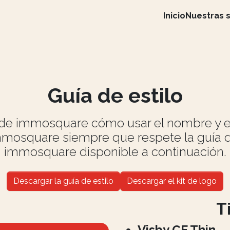
Inicio
Nuestras 
Guía de estilo
os de immosquare cómo usar el nombre y
mmosquare siempre que respete la guía de 
immosquare disponible a continuación.
Descargar la guía de estilo
Descargar el kit de logo
T
Visby CF Thin