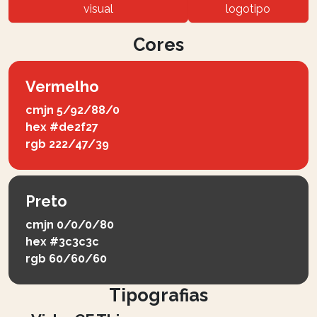
visual
logotipo
Cores
Vermelho
cmjn
5/92/88/0
hex
#de2f27
rgb
222/47/39
Preto
cmjn
0/0/0/80
hex
#3c3c3c
rgb
60/60/60
Tipografias